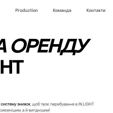
я
Production
Команда
Контакти
А ОРЕНДУ
GHT
 систему знижок
, щоб твоє перебування в IN.LIGHT
риємнішим, а й вигіднішим!