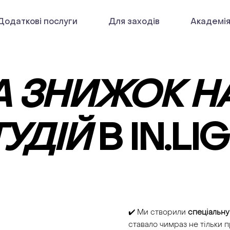
Додаткові послуги
Для заходів
Академі
 ЗНИЖОК Н
ТУДІЙ
В IN.LI
✔️ Ми створили
спеціальну
ставало чимраз не тільки п